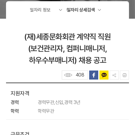
(재)세종문화회관 계약직 직원
(보건관리자, 컴퍼니매니저,
하우수부매니저) 채용 공고
408
지원자격
경력
경력무관,신입,경력 3년
학력
학력무관
근무조건