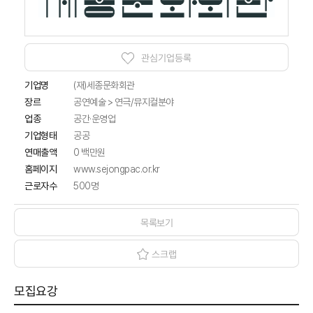
관심기업등록
기업명
(재)세종문화회관
공연예술 > 연극/뮤지컬분야
장르
업종
공간·운영업
기업형태
공공
연매출액
0 백만원
홈페이지
www.sejongpac.or.kr
근로자수
500명
목록보기
스크랩
모집요강