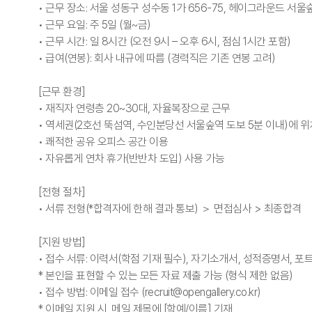
• 근무 장소: 서울 성동구 성수동 1가 656-75, 헤이그라운드 서울
• 근무 요일: 주 5일 (월~금)
• 근무 시간: 일 8시간 (오전 9시 – 오후 6시, 점심 1시간 포함)
• 급여(연봉): 회사 내규에 따름 (경력직은 기존 연봉 고려)
[근무 환경]
• 재직자 연령층 20~30대, 자율복장으로 근무
• 역세권(2호선 뚝섬역, 수인분당선 서울숲역 도보 5분 이내)에 위
• 쾌적한 공유 오피스 공간 이용
• 자유롭게 연차 휴가(반반차 도입) 사용 가능
[전형 절차]
• 서류 전형(*합격자에 한해 결과 통보) ＞ 면접심사 > 최종합격
[지원 방법]
• 접수 서류: 이력서(학점 기재 필수), 자기소개서, 성적증명서, 포
* 본인을 표현할 수 있는 모든 자료 제출 가능 (형식 제한 없음)
• 접수 방법: 이메일 접수 (recruit@opengallery.co.kr)
* 이메일 지원 시, 메일 제목에 [학예/이름] 기재