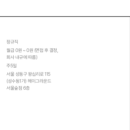
정규직
월급 0원 ~ 0원 (면접 후 결정,
회사 내규에 따름)
주5일
서울 성동구 왕십리로 115
(성수동1가) 헤이그라운드
서울숲점 6층