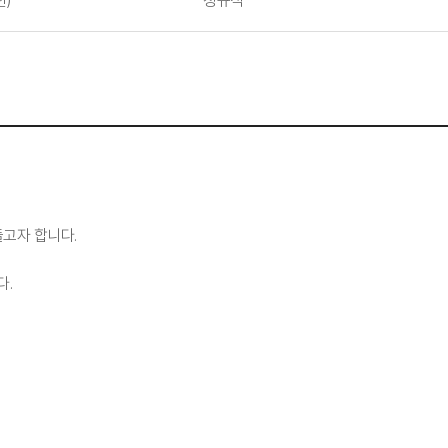
년)
정규직
들고자 합니다.
다.