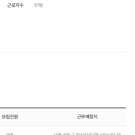
근로자수
61명
모집인원
근무예정지