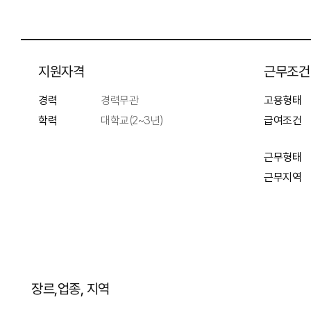
지원자격
근무조건
경력
경력무관
고용형태
학력
대학교(2~3년)
급여조건
근무형태
근무지역
장르,업종, 지역